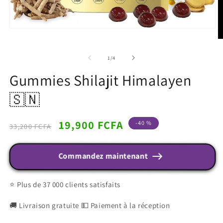
de
1
/
4
Gummies Shilajit Himalayen
🇸🇳
Prix
Prix
19,900 FCFA
-40 %
33,200 FCFA
habituel
promotionnel
Commandez maintenant
⭐ Plus de 37 000 clients satisfaits
🚚 Livraison gratuite 💵 Paiement à la réception