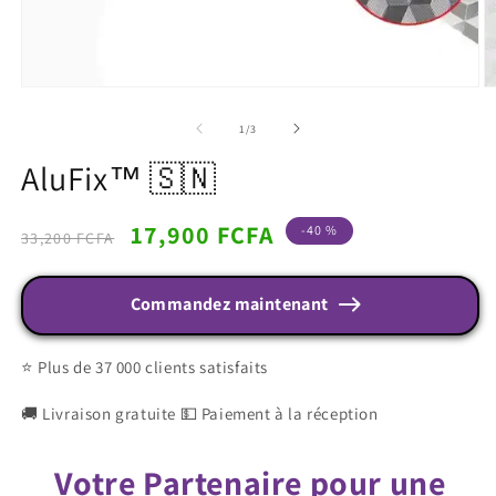
de
1
/
3
AluFix™ 🇸🇳
Prix
Prix
17,900 FCFA
-40 %
33,200 FCFA
habituel
promotionnel
Commandez maintenant
⭐ Plus de 37 000 clients satisfaits
🚚 Livraison gratuite 💵 Paiement à la réception
Votre Partenaire pour une